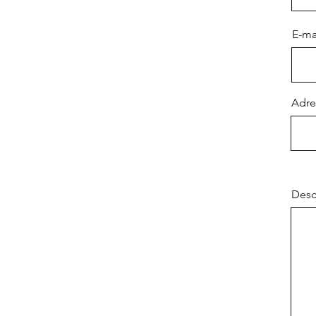
E-ma
Adre
Desc