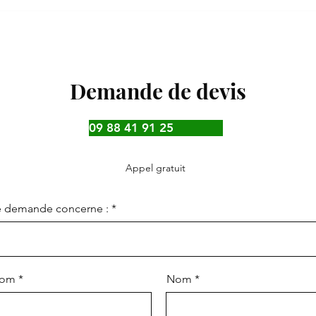
un Expert du Paysage 🏡
Dura
Demande de devis
09 88 41 91 25
Appel gratuit
e demande concerne :
nom
Nom