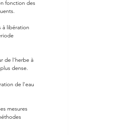
en fonction des 
quents.
à libération 
riode 
r de l'herbe à 
 plus dense.
ration de l'eau 
 des mesures 
 méthodes 