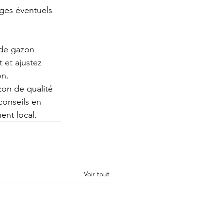
ages éventuels 
 de gazon 
 et ajustez 
on.
zon de qualité 
onseils en 
ent local.
Voir tout