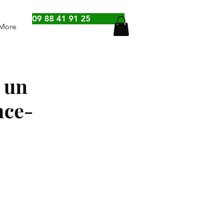
09 88 41 91 25
More
r un
nce-