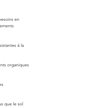
besoins en 
dements 
stantes à la 
ents organiques 
es 
s que le sol 