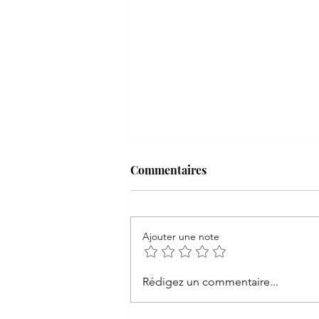
Commentaires
Ajouter une note
Gazon en rouleau : une
Rédigez un commentaire...
solution rapide et efficace
pour un jardin verdoyant 🌱