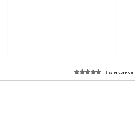
Noté 0 étoile sur 5.
Pas encore de 
🌿 Paysagiste à Saint-
🏞️ 
Raphaël Valescure :
Tout
Sublimez Votre Jardin avec
Amén