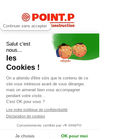
Point P
Nous travaillons avec les plus
grandes marques pour vos jardins.
Devis gratuit 7J/7 >
Contactez-nous dès aujourd'hui pour
discuter de vos idées d'aménagement
paysager
aux Arcs.
Les Jardins de Fabien sont là pour
faire de votre jardin un
chef-d'œuvre
verdoyant, harmonieux et
personnalisé, répondant à toutes vos